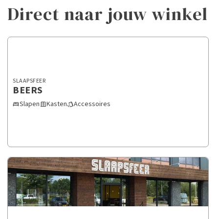
Direct naar jouw winkel
SLAAPSFEER
BEERS
Slapen
Kasten
Accessoires
bed
door_sliding
style