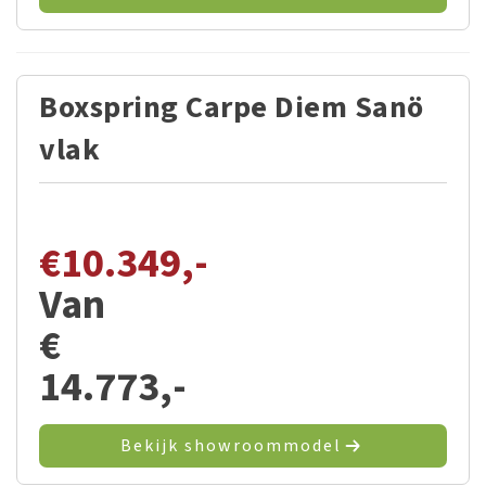
Boxspring Carpe Diem Sanö
vlak
€
10.349,-
Van
€
14.773,-
Bekijk showroommodel