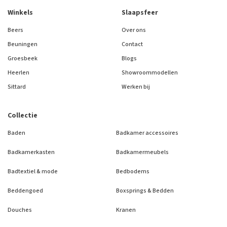
Winkels
Slaapsfeer
Beers
Over ons
Beuningen
Contact
Groesbeek
Blogs
Heerlen
Showroommodellen
Sittard
Werken bij
Collectie
Baden
Badkamer accessoires
Badkamerkasten
Badkamermeubels
Badtextiel & mode
Bedbodems
Beddengoed
Boxsprings & Bedden
Douches
Kranen