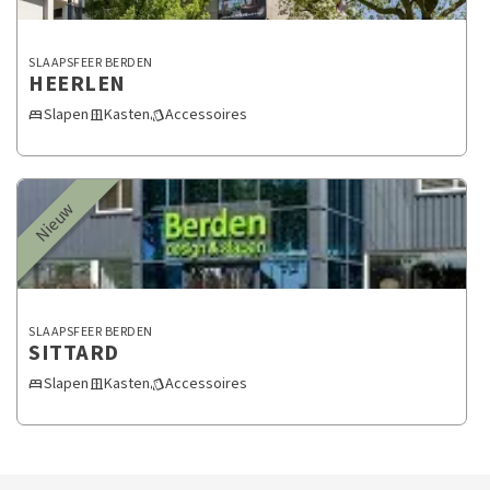
SLAAPSFEER BERDEN
HEERLEN
Slapen
Kasten
Accessoires
bed
door_sliding
style
Nieuw
SLAAPSFEER BERDEN
SITTARD
Slapen
Kasten
Accessoires
bed
door_sliding
style