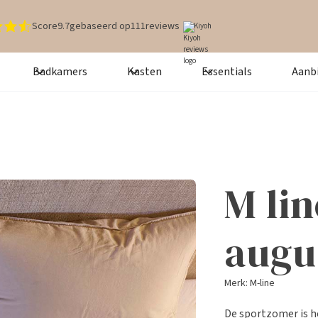
Score
9.7
gebaseerd op
111
reviews
Kiyoh
Badkamers
Kasten
Essentials
Aanb
M lin
augu
Merk: M-line
De sportzomer is h