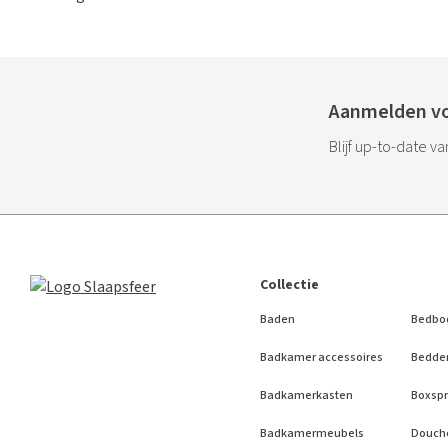
Aanmelden vo
Blijf up-to-date v
Collectie
Baden
Bedbo
Badkamer accessoires
Bedde
Badkamerkasten
Boxspr
Badkamermeubels
Douch