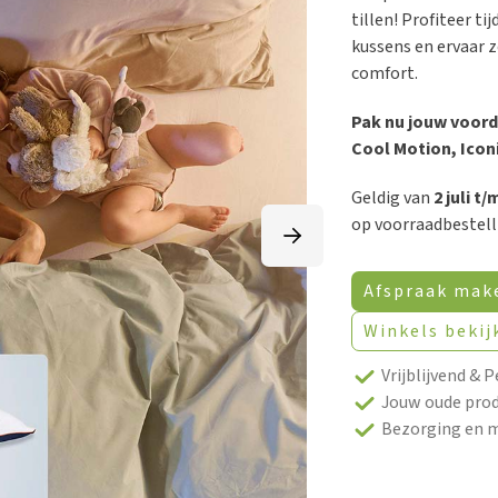
tillen! Profiteer t
kussens en ervaar z
comfort.
Pak nu jouw voord
Cool Motion, Iconi
Geldig van
2 juli t
op voorraadbestell
Afspraak mak
Winkels bekij
Vrijblijvend & P
Jouw oude prod
Bezorging en 