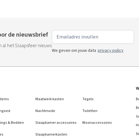
or de nieuwsbrief
an al het Slaapsfeer nieuws
We geven om jouw data
privacy policy
W
dems
Maatwerk kasten
Tegels
B
B
ngoed
Nachtmode
Toiletten
G
ings & Bedden
Slaapkamer accessoires
Woonaccessoires
H
S
es
Slaapkamerkasten