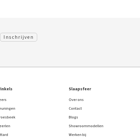
inkels
Slaapsfeer
eers
Over ons
euningen
Contact
roesbeek
Blogs
eerlen
Showroommodellen
ittard
Werken bij