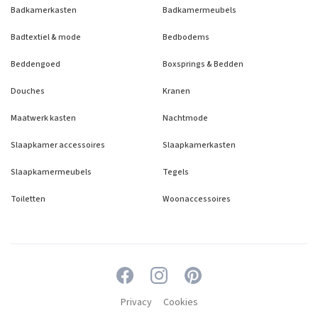
Badkamerkasten
Badkamermeubels
Badtextiel & mode
Bedbodems
Beddengoed
Boxsprings & Bedden
Douches
Kranen
Maatwerk kasten
Nachtmode
Slaapkamer accessoires
Slaapkamerkasten
Slaapkamermeubels
Tegels
Toiletten
Woonaccessoires
Privacy
Cookies