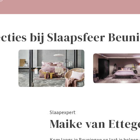
ecties bij Slaapsfeer Beun
Slaapkamermeube
Beddengoed
Slaapexpert
Maike van Etteg
Kom langs in Beuningen en laat je helpen 