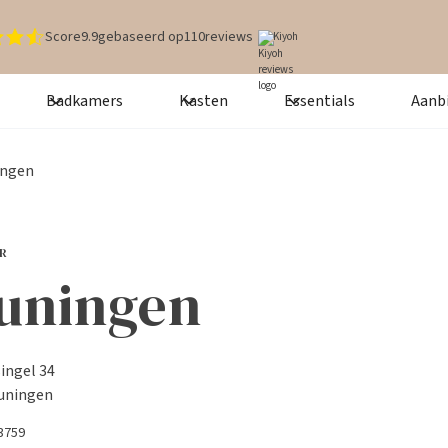
Score
9.9
gebaseerd op
110
reviews
Kiyoh
Badkamers
Kasten
Essentials
Aanb
ingen
R
uningen
ingel 34
uningen
53759