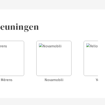
Beuningen
Mérens
Novamobili
Yello