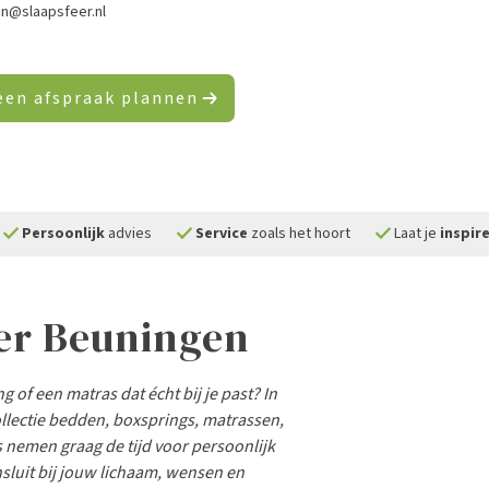
n@slaapsfeer.nl
een afspraak plannen
check
check
check
Persoonlijk
advies
Service
zoals het hoort
Laat je
inspir
er Beuningen
of een matras dat écht bij je past? In
llectie bedden, boxsprings, matrassen,
 nemen graag de tijd voor persoonlijk
nsluit bij jouw lichaam, wensen en