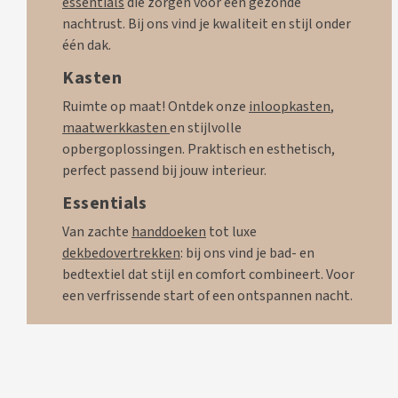
essentials
die zorgen voor een gezonde
nachtrust. Bij ons vind je kwaliteit en stijl onder
één dak.
Kasten
Ruimte op maat! Ontdek onze
inloopkasten
,
maatwerkkasten
en stijlvolle
opbergoplossingen. Praktisch en esthetisch,
perfect passend bij jouw interieur.
Essentials
Van zachte
handdoeken
tot luxe
dekbedovertrekken
: bij ons vind je bad- en
bedtextiel dat stijl en comfort combineert. Voor
een verfrissende start of een ontspannen nacht.