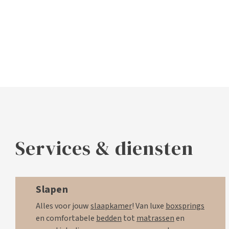
Services & diensten
Slapen
Alles voor jouw
slaapkamer
! Van luxe
boxsprings
en comfortabele
bedden
tot
matrassen
en