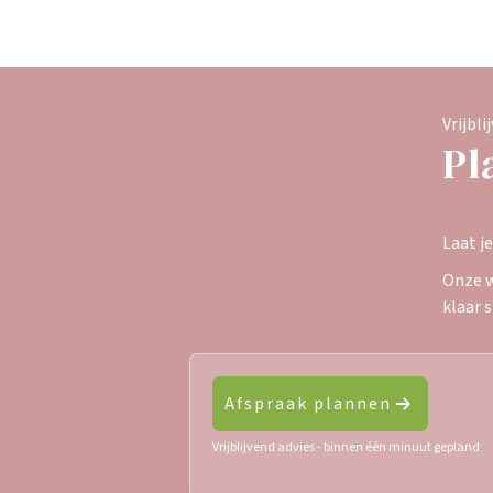
Vrijbli
Pl
Laat j
Onze w
klaar 
Afspraak plannen
Vrijblijvend advies - binnen één minuut gepland