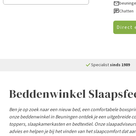
mail
beuninge
chat
Chatten
Direct 
check
Specialist
sinds 1989
Beddenwinkel Slaapsfe
Ben je op zoek naar een nieuw bed, een comfortabele boxspring 
onze beddenwinkel in Beuningen ontdek je een uitgebreide co
toppers, slaapkamerkasten en bedtextiel. Onze slaapadviseurs
advies en helpen je bij het vinden van het slaapcomfort dat aa