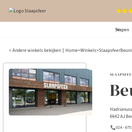
Slapen
< Andere winkels bekijken
|
Home
>
Winkels
>
Slaapsfeer
Beun
SLAAPSFEE
Be
Hadrianuss
6642 AJ Be
call
024 - 67