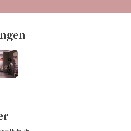
ingen
Slaapkamerkasten
Bedbodems
ls
er
door Maike, die