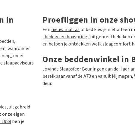
n in
Proefliggen in onze sh
Een
nieuw matras
of bed kies je niet alleen
,
bedden en boxsprings
uitgebreid bekijken en
 bedden,
en helpen je ontdekken welk slaapcomfort het
ken, waaronder
euning, meer
Onze beddenwinkel in 
ze slaapadviseurs
Je vindt Slaapsfeer Beuningen aan de Hadria
bereikbaar vanaf de A73 en vanuit Nijmegen, 
deur.
ies, uitgebreid
t onze eigen
s 1989
ben je