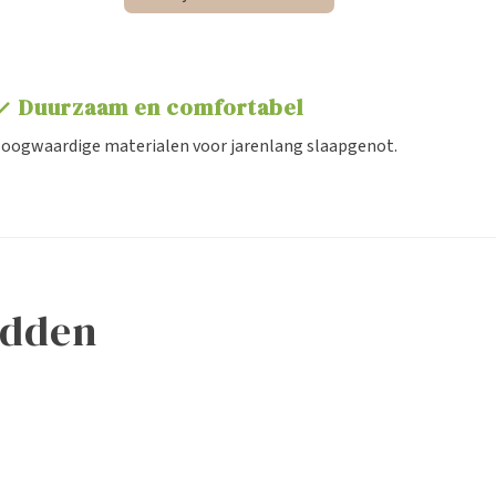
Duurzaam en comfortabel
eck
oogwaardige materialen voor jarenlang slaapgenot.
edden
Toppers