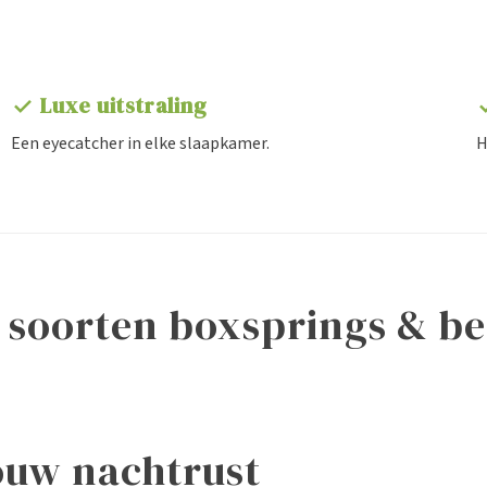
Luxe uitstraling
check
ch
Een eyecatcher in elke slaapkamer.
H
r soorten boxsprings & b
Matrassen
Seniorenbedden
jouw nachtrust