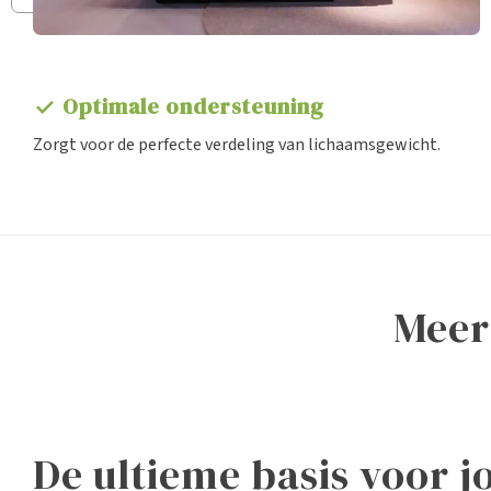
Optimale ondersteuning
check
Zorgt voor de perfecte verdeling van lichaamsgewicht.
mee
Boxsprings
Ledikanten
De ultieme basis voor 