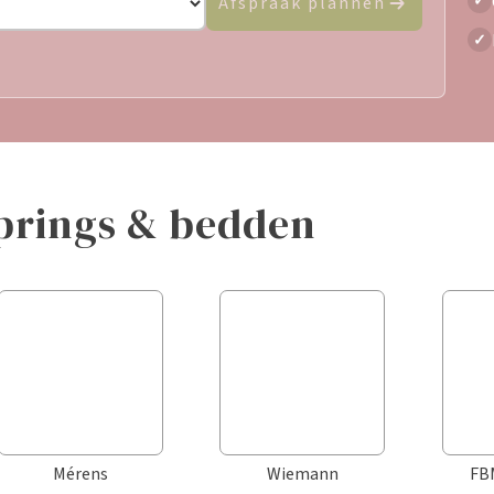
✓
Afspraak plannen
✓
springs & bedden
Mérens
Wiemann
FB