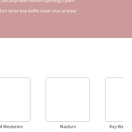
Ook afspraken buiten openingstijden
Een verse kop koffie staat voor je klaar
M Meubelen
Maxfurn
Key West B