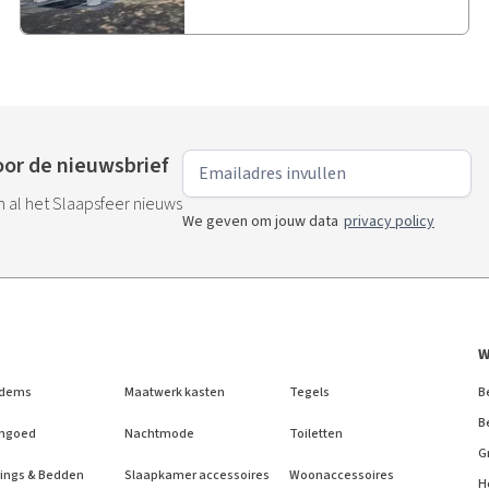
or de nieuwsbrief
an al het Slaapsfeer nieuws
We geven om jouw data
privacy policy
W
dems
Maatwerk kasten
Tegels
B
B
ngoed
Nachtmode
Toiletten
G
ings & Bedden
Slaapkamer accessoires
Woonaccessoires
H