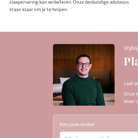
slaapervaring kan verbeteren. Onze deskundige adviseurs
staan klaar om je te helpen.
Vrijbl
Pl
Laat j
Onze w
klaar 
Kies jouw winkel