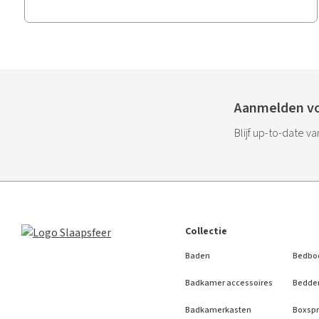
Aanmelden vo
Blijf up-to-date v
Collectie
Baden
Bedbo
Badkamer accessoires
Bedde
Badkamerkasten
Boxspr