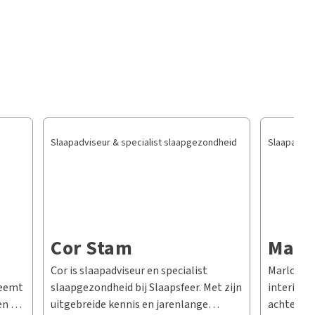
Slaapadviseur & specialist slaapgezondheid
Slaapadvis
Cor Stam
Marl
Cor is slaapadviseur en specialist
Marlon Gl
 neemt
slaapgezondheid bij Slaapsfeer. Met zijn
interieurs
en en
uitgebreide kennis en jarenlange
achtergro