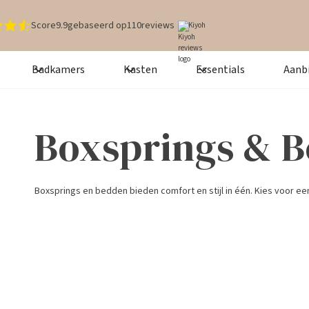
Score
9.9
gebaseerd op
110
reviews
Kiyoh
Badkamers
Kasten
Essentials
Aanb
Boxsprings & 
Boxsprings en bedden bieden comfort en stijl in één. Kies voor ee