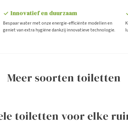
Innovatief en duurzaam
check
ch
Bespaar water met onze energie-efficiënte modellen en
K
geniet van extra hygiëne dankzij innovatieve technologie.
l
meer soorten toiletten
Inbouwreservoirs
Rimless toiletten
e toiletten voor elke ru