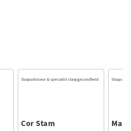
Slaapadviseur & specialist slaapgezondheid
Slaapadvis
Cor Stam
Marl