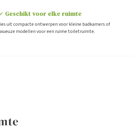
Geschikt voor elke ruimte
eck
ies uit compacte ontwerpen voor kleine badkamers of
uxueuze modellen voor een ruime toiletruimte.
Staande toiletten
Wand toilette
imte