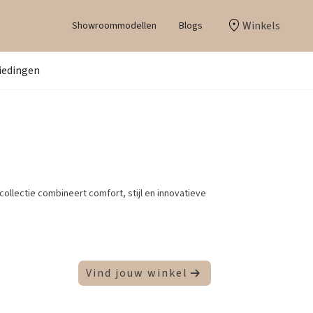
Winkels
Showroommodellen
Blogs
iedingen
collectie combineert comfort, stijl en innovatieve
Vind jouw winkel