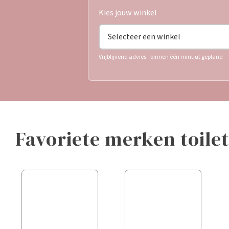
Kies jouw winkel
Vrijblijvend advies - binnen één minuut gepland
favoriete merken toile