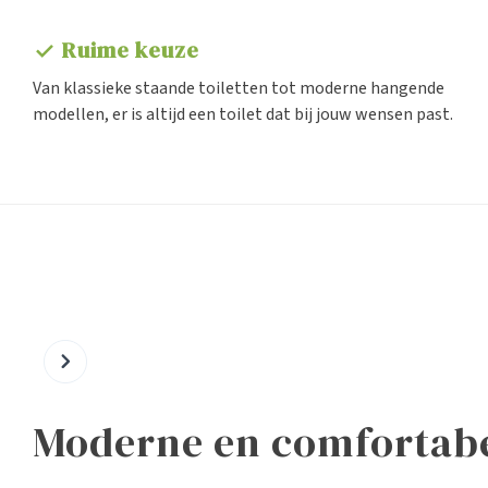
Ruime keuze
check
Van klassieke staande toiletten tot moderne hangende
modellen, er is altijd een toilet dat bij jouw wensen past.
Bidet toiletten
Douche toiletten
Moderne en comfortabel