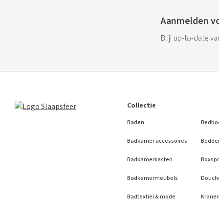
Aanmelden vo
Blijf up-to-date v
Collectie
Baden
Bedbo
Badkamer accessoires
Bedde
Badkamerkasten
Boxspr
Badkamermeubels
Douch
Badtextiel & mode
Krane