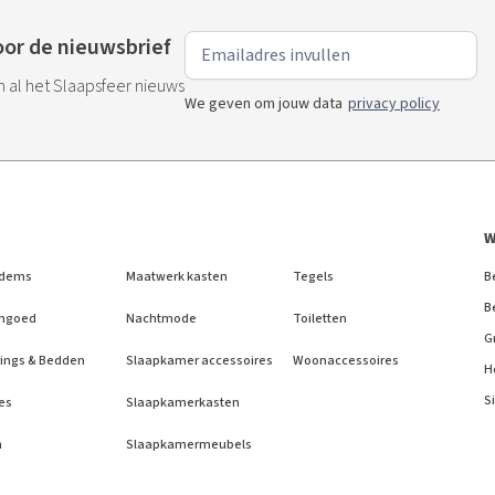
or de nieuwsbrief
an al het Slaapsfeer nieuws
We geven om jouw data
privacy policy
W
dems
Maatwerk kasten
Tegels
B
B
ngoed
Nachtmode
Toiletten
G
ings & Bedden
Slaapkamer accessoires
Woonaccessoires
H
S
es
Slaapkamerkasten
n
Slaapkamermeubels