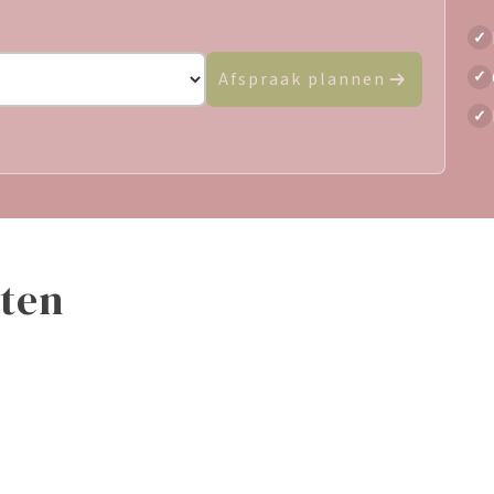
✓
✓
Afspraak plannen
✓
tten