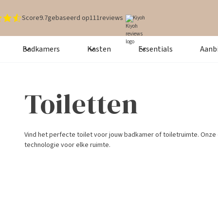
Score
9.7
gebaseerd op
111
reviews
Kiyoh
Badkamers
Kasten
Essentials
Aanb
Toiletten
Vind het perfecte toilet voor jouw badkamer of toiletruimte. Onze 
technologie voor elke ruimte.