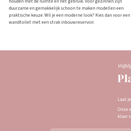
houden met de ruimte en het gebruik. Voor gezinnen zijn
duurzame en gemakkelijk schoon te maken modellen een
praktische keuze. Wil je een moderne look? Kies dan voor een
wandtoilet met een strak inbouwreservoir.
Vrijbl
Pl
Laat j
Onze w
klaar 