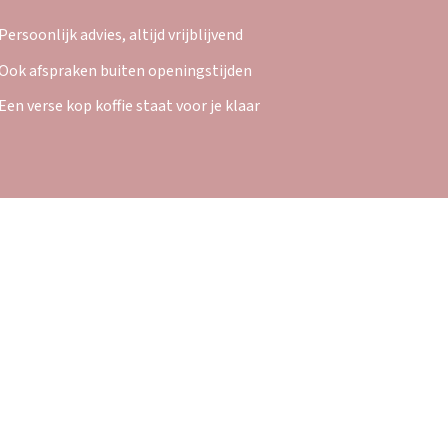
Persoonlijk advies, altijd vrijblijvend
Ook afspraken buiten openingstijden
Een verse kop koffie staat voor je klaar