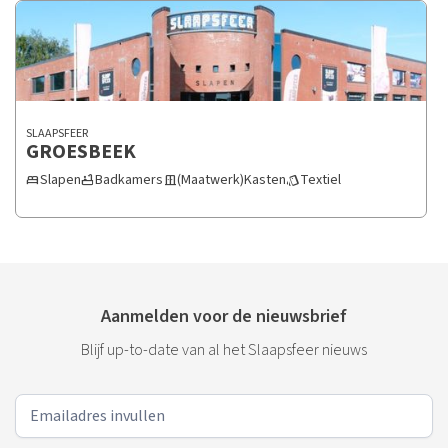
SLAAPSFEER
GROESBEEK
Slapen
Badkamers
(Maatwerk)Kasten
Textiel
bed
bathtub
door_sliding
style
Aanmelden voor de nieuwsbrief
Blijf up-to-date van al het Slaapsfeer nieuws