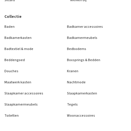
Sittard
Werken bij
Collectie
Baden
Badkamer accessoires
Badkamerkasten
Badkamermeubels
Badtextiel & mode
Bedbodems
Beddengoed
Boxsprings & Bedden
Douches
Kranen
Maatwerk kasten
Nachtmode
Slaapkamer accessoires
Slaapkamerkasten
Slaapkamermeubels
Tegels
Toiletten
Woonaccessoires