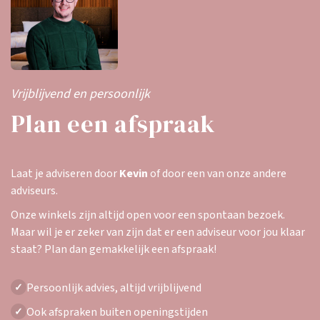
Vrijblijvend en persoonlijk
Plan een afspraak
Laat je adviseren door
Kevin
of door een van onze andere
adviseurs.
Onze winkels zijn altijd open voor een spontaan bezoek.
Maar wil je er zeker van zijn dat er een adviseur voor jou klaar
staat? Plan dan gemakkelijk een afspraak!
Persoonlijk advies, altijd vrijblijvend
✓
Ook afspraken buiten openingstijden
✓