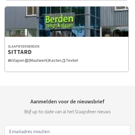
SLAAPSFEER BERDEN
SITTARD
Slapen
(Maatwerk)Kasten
Textiel
bed
door_sliding
style
Aanmelden voor de nieuwsbrief
Blijf up-to-date van al het Slaapsfeer nieuws