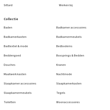
Sittard
Werken bij
Collectie
Baden
Badkamer accessoires
Badkamerkasten
Badkamermeubels
Badtextiel & mode
Bedbodems
Beddengoed
Boxsprings & Bedden
Douches
Kranen
Maatwerk kasten
Nachtmode
Slaapkamer accessoires
Slaapkamerkasten
Slaapkamermeubels
Tegels
Toiletten
Woonaccessoires