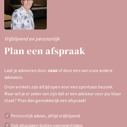
Vrijblijvend en persoonlijk
Plan een afspraak
Laat je adviseren door
Jean
of door een van onze andere
adviseurs.
Onze winkels zijn altijd open voor een spontaan bezoek.
Maar wil je er zeker van zijn dat er een adviseur voor jou klaar
staat? Plan dan gemakkelijk een afspraak!
Persoonlijk advies, altijd vrijblijvend
✓
Ook afspraken buiten openingstijden
✓