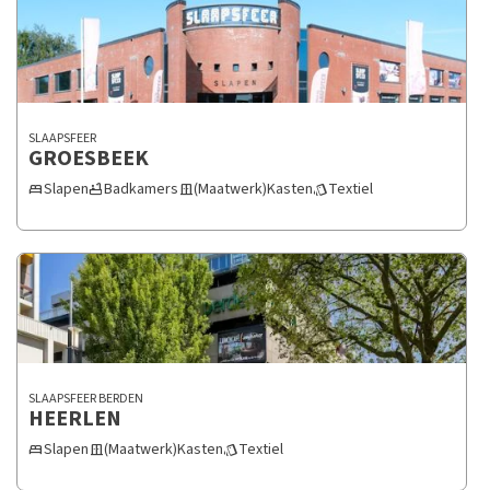
SLAAPSFEER
GROESBEEK
Slapen
Badkamers
(Maatwerk)Kasten
Textiel
bed
bathtub
door_sliding
style
SLAAPSFEER BERDEN
HEERLEN
Slapen
(Maatwerk)Kasten
Textiel
bed
door_sliding
style