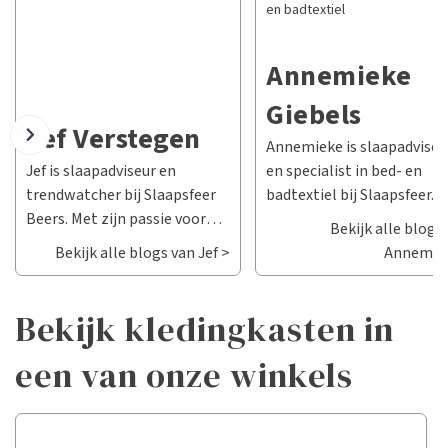
en badtextiel
Annemieke
Giebels
Jef Verstegen
Annemieke is slaapadviseu
Jef is slaapadviseur en
en specialist in bed- en
trendwatcher bij Slaapsfeer
badtextiel bij Slaapsfeer. 
Beers. Met zijn passie voor
passie is het creëren van d
Bekijk alle blogs
slaap en zijn diepgaande
perfecte sfeer in jouw
Bekijk alle blogs van Jef >
Annemie
kennis van de nieuwste
slaapkamer, waar stijl en
slaaptrends en innovaties,
comfort moeiteloos
helpt hij je de ideale
samenkomen. Of je nu op
bekijk kledingkasten in
slaapoplossing te vinden die
zoek bent naar het moois
een van onze winkels
perfect aansluit bij jouw
dekbedovertrek voor de
persoonlijke behoeften. Als
finishing touch, of advies
trendwatcher is Jef altijd op
nodig hebt over
de hoogte van de laatste
badhanddoeken, hoeslake