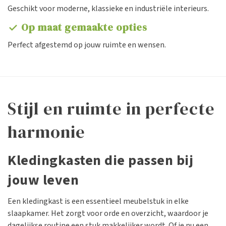
Geschikt voor moderne, klassieke en industriële interieurs.
Op maat gemaakte opties
check
Perfect afgestemd op jouw ruimte en wensen.
Stijl en ruimte in perfecte
harmonie
Kledingkasten die passen bij
jouw leven
Een kledingkast is een essentieel meubelstuk in elke
slaapkamer. Het zorgt voor orde en overzicht, waardoor je
dagelijkse routine een stuk makkelijker wordt. Of je nu een