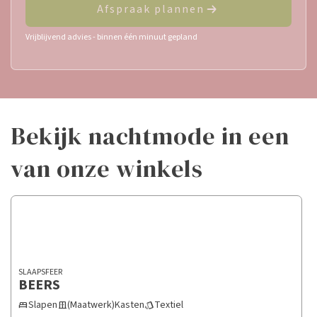
Afspraak plannen
Vrijblijvend advies - binnen één minuut gepland
bekijk nachtmode in een
van onze winkels
SLAAPSFEER
BEERS
Slapen
(Maatwerk)Kasten
Textiel
bed
door_sliding
style