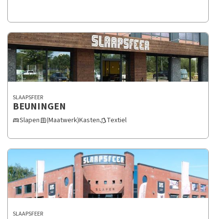
SLAAPSFEER
BEUNINGEN
Slapen
(Maatwerk)Kasten
Textiel
bed
door_sliding
style
SLAAPSFEER