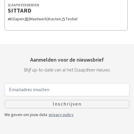
SLAAPSFEER BERDEN
SITTARD
Slapen
(Maatwerk)Kasten
Textiel
bed
door_sliding
style
Aanmelden voor de nieuwsbrief
Blijf up-to-date van al het Slaapsfeer nieuws
We geven om jouw data
privacy policy