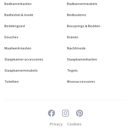
Badkamerkasten
Badkamermeubels
Badtextiel & mode
Bedbodems
Beddengoed
Boxsprings & Bedden
Douches
Kranen
Maatwerk kasten
Nachtmode
Slaapkamer accessoires
Slaapkamerkasten
Slaapkamermeubels
Tegels
Toiletten
Woonaccessoires
Privacy
Cookies