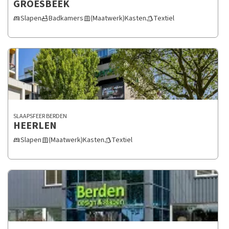
GROESBEEK
Slapen
Badkamers
(Maatwerk)Kasten
Textiel
bed
bathtub
door_sliding
style
SLAAPSFEER BERDEN
HEERLEN
Slapen
(Maatwerk)Kasten
Textiel
bed
door_sliding
style