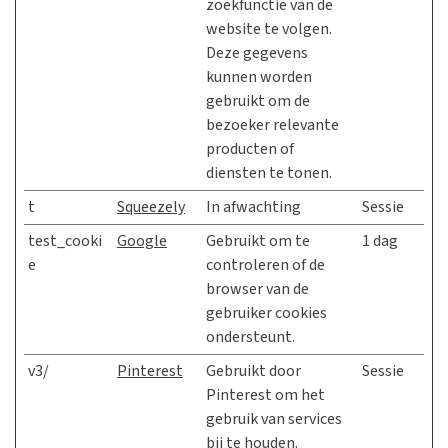
zoekfunctie van de
website te volgen.
Deze gegevens
kunnen worden
gebruikt om de
bezoeker relevante
producten of
diensten te tonen.
t
Squeezely
In afwachting
Sessie
test_cooki
Google
Gebruikt om te
1 dag
e
controleren of de
browser van de
gebruiker cookies
ondersteunt.
v3/
Pinterest
Gebruikt door
Sessie
Pinterest om het
gebruik van services
bij te houden.