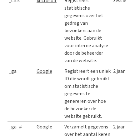
_cltk
Microsoft
Registreert
Sessie
statistische
gegevens over het
gedrag van
bezoekers aan de
website. Gebruikt
voor interne analyse
door de beheerder
van de website.
_ga
Google
Registreert een uniek
2 jaar
ID die wordt gebruikt
om statistische
gegevens te
genereren over hoe
de bezoeker de
website gebruikt.
_ga_#
Google
Verzamelt gegevens
2 jaar
over het aantal keren