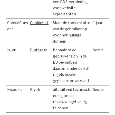
een DNS-verbinding
voor website-
exploitanten.
CookieCons
Cookiebot
Slaat de cookiestatus
1 jaar
ent
van de gebruiker op
voor het huidige
domein
is_eu
Pinterest
Bepaalt of de
Sessie
gebruiker zich in de
EU bevindt en
daarom onder de EU-
regels inzake
gegevensprivacy valt.
kvcookie
Kiyoh
uitsluitend technisch
Sessie
nodig om de
reviewwidget veilig
te tonen