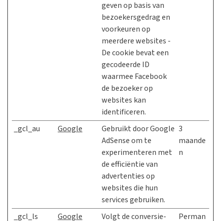
geven op basis van
bezoekersgedrag en
voorkeuren op
meerdere websites -
De cookie bevat een
gecodeerde ID
waarmee Facebook
de bezoeker op
websites kan
identificeren.
_gcl_au
Google
Gebruikt door Google
3
AdSense om te
maande
experimenteren met
n
de efficiëntie van
advertenties op
websites die hun
services gebruiken.
_gcl_ls
Google
Volgt de conversie-
Perman