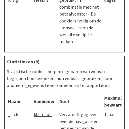
id.sig
sfeer.nl
gebruikt in
dagen
combinatie met het
betaalvenster - De
cookie is nodig om de
transacties op de
website veilig te
maken.
Statistieken (9)
Statistische cookies helpen eigenaren van websites
begrijpen hoe bezoekers hun website gebruiken, door
anoniem gegevens te verzamelen en te rapporteren.
Maximale
Naam
Aanbieder
Doel
bewaarterm
_clck
Microsoft
Verzamelt gegevens
1 jaar
over de navigatie en
het gedrag van de