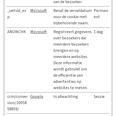
van de bezoeker.
_uetvid_ex
Microsoft
Bevat de vervaldatum
Perman
p
voor de cookie met
ent
bijbehorende naam.
ANONCHK
Microsoft
Registreert gegevens
1 dag
over bezoekers die
meerdere bezoeken
brengen en op
meerdere websites.
Deze informatie
wordt gebruikt om
de efficiëntie van
advertenties op
websites te meten.
ccm/conver
Google
In afwachting
Sessie
sion/10058
58859/