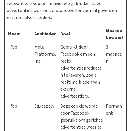
relevant zijn voor de individuele gebruiker. Deze
advertenties worden zo waardevoller voor uitgevers en
externe adverteerders.
Maximale
Naam
Aanbieder
Doel
bewaarterm
_fbp
Meta
Gebruikt door
3
Platforms,
Facebook om een
maande
Inc.
reeks
n
advertentieproducte
n te leveren, zoals
realtime bieden van
externe
adverteerders.
_fbp
Squeezely
Deze cookie wordt
Perman
door Facebook
ent
gebruikt om gerichte
advertenties weer te