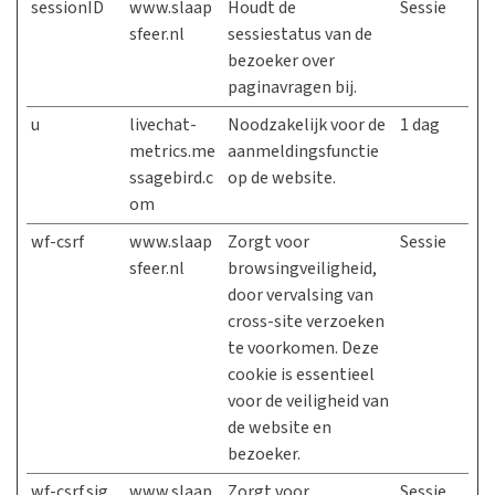
sessionID
www.slaap
Houdt de
Sessie
sfeer.nl
sessiestatus van de
bezoeker over
paginavragen bij.
u
livechat-
Noodzakelijk voor de
1 dag
metrics.me
aanmeldingsfunctie
ssagebird.c
op de website.
om
wf-csrf
www.slaap
Zorgt voor
Sessie
sfeer.nl
browsingveiligheid,
door vervalsing van
cross-site verzoeken
te voorkomen. Deze
cookie is essentieel
voor de veiligheid van
de website en
bezoeker.
wf-csrf.sig
www.slaap
Zorgt voor
Sessie