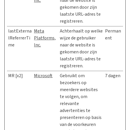
Inc.
naar de website is
gekomen door zijn
laatste URL-adres te
registreren.
lastExterna
Meta
Achterhaalt op welke
Perman
lReferrerTi
Platforms,
wijze de gebruiker
ent
me
Inc.
naar de website is
gekomen door zijn
laatste URL-adres te
registreren.
MR [x2]
Microsoft
Gebruikt om
7 dagen
bezoekers op
meerdere websites
te volgen, om
relevante
advertenties te
presenteren op basis
van de voorkeuren