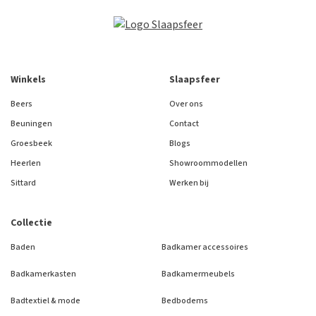
Winkels
Slaapsfeer
Beers
Over ons
Beuningen
Contact
Groesbeek
Blogs
Heerlen
Showroommodellen
Sittard
Werken bij
Collectie
Baden
Badkamer accessoires
Badkamerkasten
Badkamermeubels
Badtextiel & mode
Bedbodems