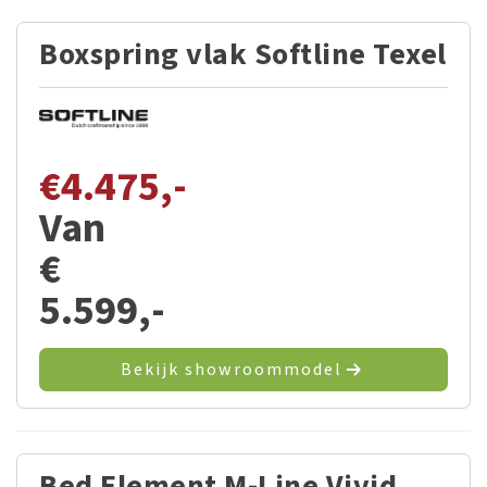
Boxspring vlak Softline Texel
€
4.475,-
Van
€
5.599,-
Bekijk showroommodel
Bed Element M-Line Vivid