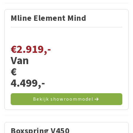
Mline Element Mind
€
2.919,-
Van
€
4.499,-
Bekijk showroommodel
Boxspring V450