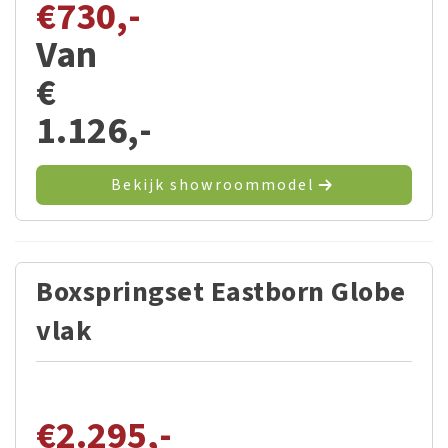
€
730,-
Van
€
1.126,-
Bekijk showroommodel
Boxspringset Eastborn Globe
vlak
€
2.295,-