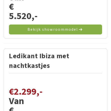
€
5.520,-
Bekijk showroommodel
Ledikant Ibiza met
nachtkastjes
€
2.299,-
Van
€