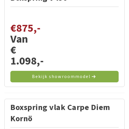
€
875,-
Van
€
1.098,-
Bekijk showroommodel
Boxspring vlak Carpe Diem
Kornö