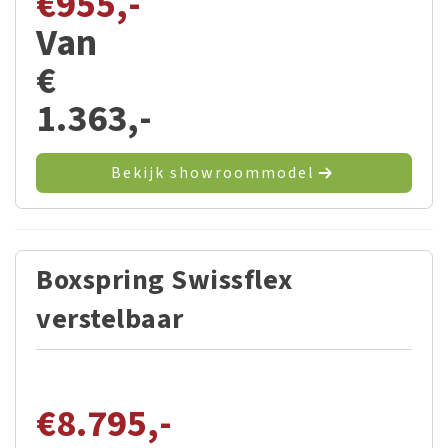
€
955,-
Van
€
1.363,-
Bekijk showroommodel
Boxspring Swissflex
verstelbaar
€
8.795,-