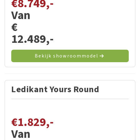
€
8.749,-
Van
€
12.489,-
Bekijk showroommodel
Ledikant Yours Round
€
1.829,-
Van