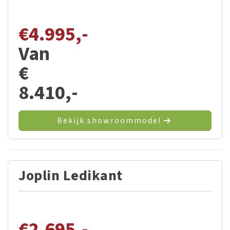
€
4.995,-
Van
€
8.410,-
Bekijk showroommodel
Joplin Ledikant
€
2.695,-