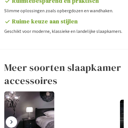
Ruimtebesparend en praktisch
check
Slimme oplossingen zoals opbergdozen en wandhaken.
Ruime keuze aan stijlen
check
Geschikt voor moderne, klassieke en landelijke slaapkamers.
meer soorten slaapkamer
accessoires
Plaids