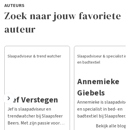
AUTEURS
Zoek naar jouw favoriete
auteur
Slaapadviseur & trend watcher
Slaapadviseur & specialist in 
en badtextiel
Annemieke
Giebels
Jef Verstegen
Annemieke is slaapadviseu
Jef is slaapadviseur en
en specialist in bed- en
trendwatcher bij Slaapsfeer
badtextiel bij Slaapsfeer. 
Beers. Met zijn passie voor
passie is het creëren van d
Bekijk alle blogs
slaap en zijn diepgaande
perfecte sfeer in jouw