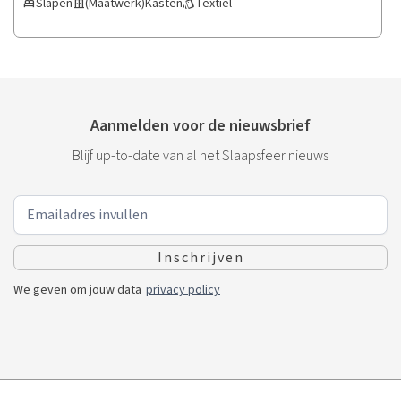
Slapen
(Maatwerk)Kasten
Textiel
bed
door_sliding
style
Aanmelden voor de nieuwsbrief
Blijf up-to-date van al het Slaapsfeer nieuws
We geven om jouw data
privacy policy