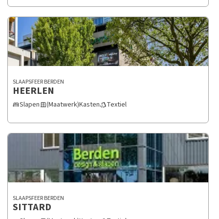
SLAAPSFEER BERDEN
HEERLEN
Slapen
(Maatwerk)Kasten
Textiel
bed
door_sliding
style
SLAAPSFEER BERDEN
SITTARD