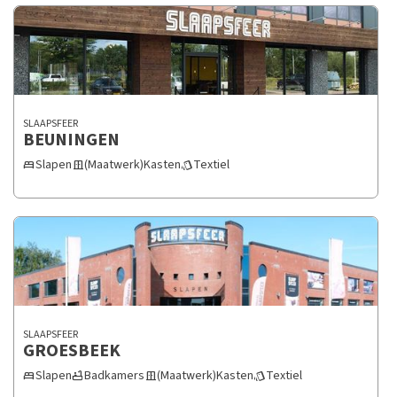
wensen.
SLAAPSFEER
BEUNINGEN
Slapen
(Maatwerk)Kasten
Textiel
bed
door_sliding
style
SLAAPSFEER
GROESBEEK
Slapen
Badkamers
(Maatwerk)Kasten
Textiel
bed
bathtub
door_sliding
style