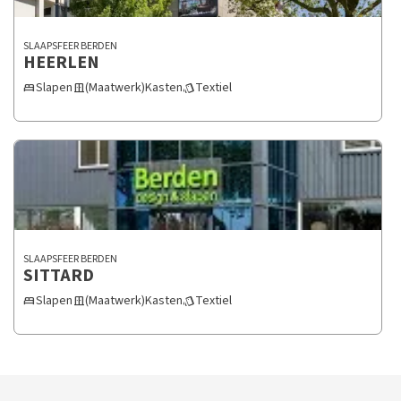
SLAAPSFEER BERDEN
HEERLEN
Slapen
(Maatwerk)Kasten
Textiel
bed
door_sliding
style
SLAAPSFEER BERDEN
SITTARD
Slapen
(Maatwerk)Kasten
Textiel
bed
door_sliding
style