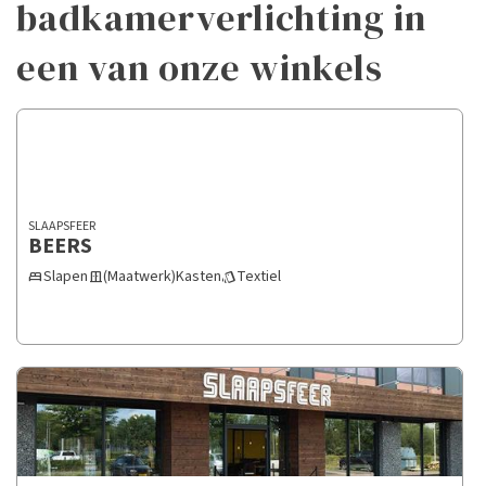
badkamerverlichting in
een van onze winkels
SLAAPSFEER
BEERS
Slapen
(Maatwerk)Kasten
Textiel
bed
door_sliding
style