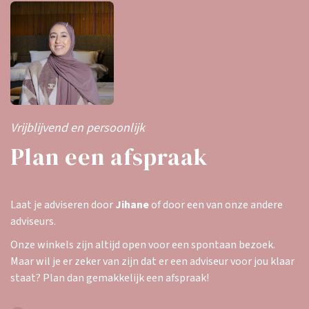
Vrijblijvend en persoonlijk
Plan een afspraak
Laat je adviseren door
Jihane
of door een van onze andere
adviseurs.
Onze winkels zijn altijd open voor een spontaan bezoek.
Maar wil je er zeker van zijn dat er een adviseur voor jou klaar
staat? Plan dan gemakkelijk een afspraak!