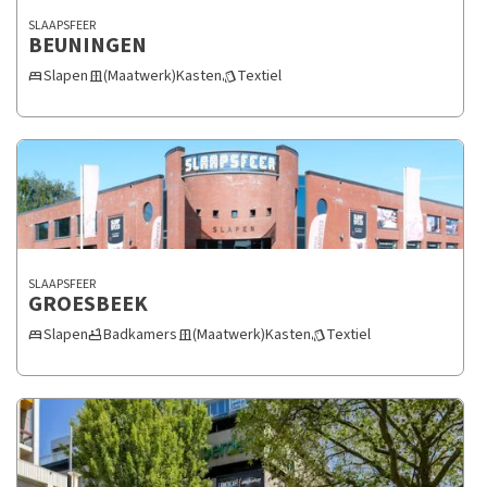
SLAAPSFEER
BEUNINGEN
Slapen
(Maatwerk)Kasten
Textiel
bed
door_sliding
style
SLAAPSFEER
GROESBEEK
Slapen
Badkamers
(Maatwerk)Kasten
Textiel
bed
bathtub
door_sliding
style