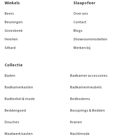
Winkels
Slaapsfeer
Beers
Over ons
Beuningen
Contact
Groesbeek
Blogs
Heerlen
Showroommodellen
Sittard
Werken bij
Collectie
Baden
Badkamer accessoires
Badkamerkasten
Badkamermeubels
Badtextiel & mode
Bedbodems
Beddengoed
Boxsprings & Bedden
Douches
Kranen
Maatwerk kasten
Nachtmode