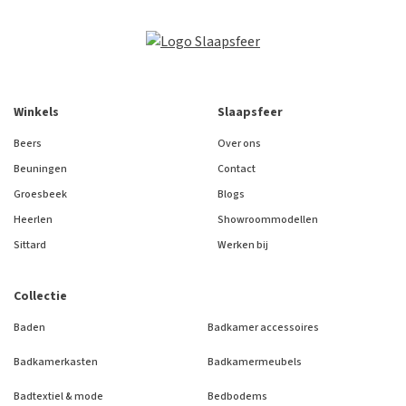
Winkels
Slaapsfeer
Beers
Over ons
Beuningen
Contact
Groesbeek
Blogs
Heerlen
Showroommodellen
Sittard
Werken bij
Collectie
Baden
Badkamer accessoires
Badkamerkasten
Badkamermeubels
Badtextiel & mode
Bedbodems