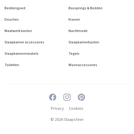
Beddengoed
Boxsprings & Bedden
Douches
Kranen
Maatwerk kasten
Nachtmode
Slaapkamer accessoires
Slaapkamerkasten
Slaapkamermeubels
Tegels
Toiletten
Woonaccessoires
Privacy
Cookies
© 2026 Slaapsfeer