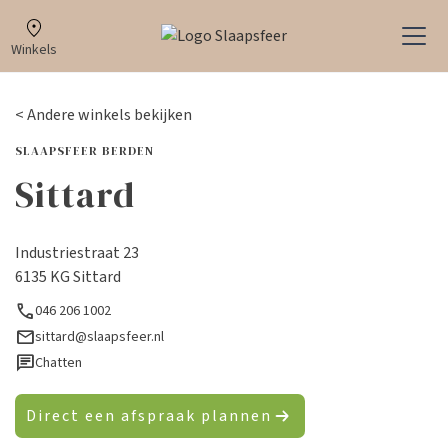
Winkels
< Andere winkels bekijken
SLAAPSFEER BERDEN
Sittard
Industriestraat 23
6135 KG Sittard
call
046 206 1002
mail
sittard@slaapsfeer.nl
chat
Chatten
Direct een afspraak plannen