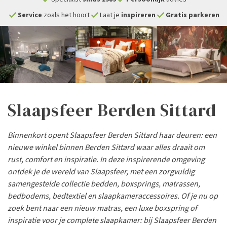
check
check
check
Service
zoals het hoort
Laat je
inspireren
Gratis parkeren
Slaapsfeer Berden Sittard
Binnenkort opent Slaapsfeer Berden Sittard haar deuren: een
nieuwe winkel binnen Berden Sittard waar alles draait om
rust, comfort en inspiratie. In deze inspirerende omgeving
ontdek je de wereld van Slaapsfeer, met een zorgvuldig
samengestelde collectie bedden, boxsprings, matrassen,
bedbodems, bedtextiel en slaapkameraccessoires. Of je nu op
zoek bent naar een nieuw matras, een luxe boxspring of
inspiratie voor je complete slaapkamer: bij Slaapsfeer Berden