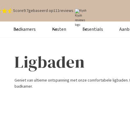
Score
9.7
gebaseerd op
111
reviews
Kiyoh
Badkamers
Kasten
Essentials
Aanb
Ligbaden
Geniet van ultieme ontspanning met onze comfortabele ligbaden. 
badkamer.