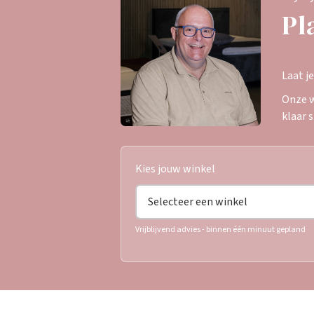
Pl
Laat j
Onze w
klaar 
Kies jouw winkel
Vrijblijvend advies - binnen één minuut gepland