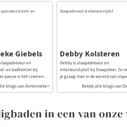
specialist in bed- en
Slaapadviseur & interieurstylist
eke Giebels
Debby Kolsteren
slaapadviseur en
Debby is slaapadviseur en
ed- en badtextiel bij
interieurstylist bij Slaapsfeer. Ze
ar passie is het creëren
je graag mee in de wereld van slap
e sfeer in jouw
styling – twee werelden die pracht
alle blogs van Annemieke>
Bekijk alle blogs van 
aar stijl en comfort
samenkomen en elkaar versterken
menkomen. Of je nu op
Haar passie is klanten helpen met
r het mooiste
persoonlijk en passend advies voor
 ligbaden in een van onze
 voor de finishing touch,
goede nachtrust, gecombineerd m
g hebt over
een stijlvol en comfortabel interie
, hoeslakens, kussens of
Goed slapen begint namelijk niet 