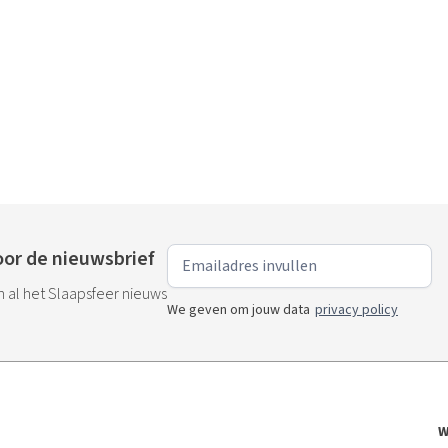
nemieke staat altijd voor
bij een slaapcombinatie die écht bij
n zorgen we ervoor dat
past, maar ook bij het creëren van
er en/of badkamer een
fijne, rustige sfeer in je slaapkamer
r je elke nacht tot rust
je nu op zoek bent naar een nieuw
olledig thuis voelt.
slaapcombinatie, stijlvol beddeng
of de juiste accessoires om je
slaapkamer nét dat beetje extra t
geven, bij ons vind je volop inspirat
or de nieuwsbrief
an al het Slaapsfeer nieuws
We geven om jouw data
privacy policy
W