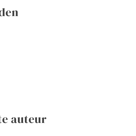
aden
te auteur