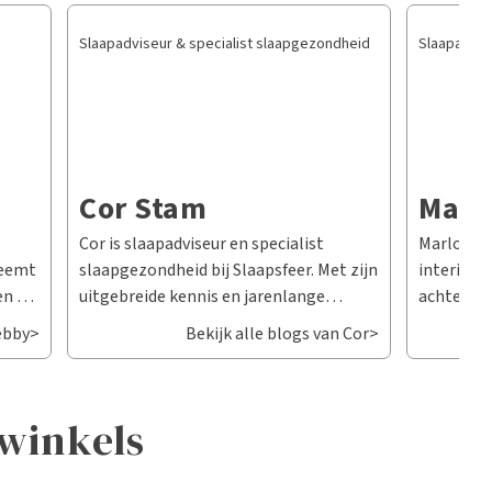
Slaapadviseur & specialist slaapgezondheid
Slaapadvis
Cor Stam
Marl
Cor is slaapadviseur en specialist
Marlon Gl
 neemt
slaapgezondheid bij Slaapsfeer. Met zijn
interieurs
en en
uitgebreide kennis en jarenlange
achtergro
ig
ervaring helpt hij klanten bij het
passie vo
Debby>
Bekijk alle blogs van Cor>
.
verbeteren van hun nachtrust en het
én interi
optimaliseren van hun
zich hele
 een
slaapgezondheid. Wat Cor zo bijzonder
branche. 
 winkels
et
maakt, is zijn persoonlijke benadering
De combin
ur.
en het vermogen om complex
slaapadvi
alleen
slaapadvies begrijpelijk te maken. Hij
van slaap