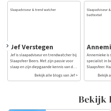
Slaapadviseur & trend watcher
Slaapadviseur & 
badtextiel
Jef Verstegen
Annemi
Jef is slaapadviseur en trendwatcher bij
Annemieke is 
Slaapsfeer Beers. Met zijn passie voor
specialist in b
slaap en zijn diepgaande kennis van de
Slaapsfeer. Ha
nieuwste slaaptrends en innovaties,
van de perfect
Bekijk alle blogs van Jef >
Bekijk 
helpt hij je de ideale slaapoplossing te
slaapkamer, w
vinden die perfect aansluit bij jouw
moeiteloos sa
persoonlijke behoeften. Als
zoek bent naa
bekijk
trendwatcher is Jef altijd op de hoogte
dekbedovertrek
van de laatste ontwikkelingen op het
of advies nodi
gebied van slaapcomfort, en deelt hij
badhanddoeken