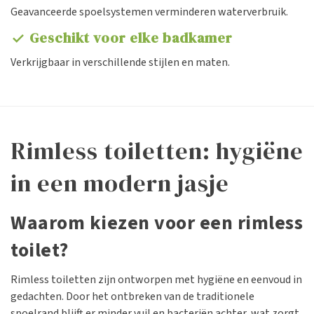
Geavanceerde spoelsystemen verminderen waterverbruik.
Geschikt voor elke badkamer
check
Verkrijgbaar in verschillende stijlen en maten.
Rimless toiletten: hygiëne
in een modern jasje
Waarom kiezen voor een rimless
toilet?
Rimless toiletten zijn ontworpen met hygiëne en eenvoud in
gedachten. Door het ontbreken van de traditionele
spoelrand blijft er minder vuil en bacteriën achter, wat zorgt