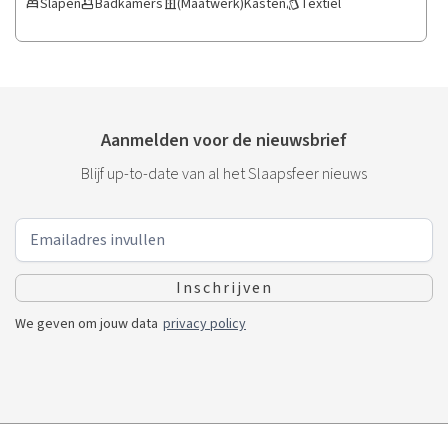
Slapen
Badkamers
(Maatwerk)Kasten
Textiel
bed
bathtub
door_sliding
style
matras, bed of accessoires,
rust komt en je je volledig
Jef zorgt ervoor dat je
thuis voelt.
slaapomgeving optimaal
wordt afgestemd op jouw
wensen.
Aanmelden voor de nieuwsbrief
Blijf up-to-date van al het Slaapsfeer nieuws
We geven om jouw data
privacy policy