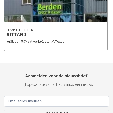
SLAAPSFEER BERDEN
SITTARD
Slapen
(Maatwerk)Kasten
Textiel
bed
door_sliding
style
Aanmelden voor de nieuwsbrief
Blijf up-to-date van al het Slaapsfeer nieuws