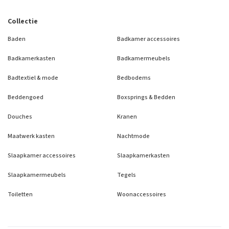
Collectie
Baden
Badkamer accessoires
Badkamerkasten
Badkamermeubels
Badtextiel & mode
Bedbodems
Beddengoed
Boxsprings & Bedden
Douches
Kranen
Maatwerk kasten
Nachtmode
Slaapkamer accessoires
Slaapkamerkasten
Slaapkamermeubels
Tegels
Toiletten
Woonaccessoires