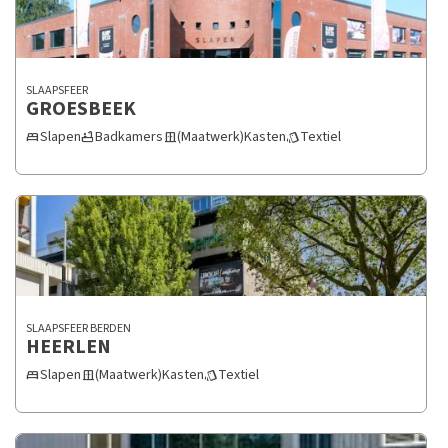
SLAAPSFEER
GROESBEEK
Slapen
Badkamers
(Maatwerk)Kasten
Textiel
bed
bathtub
door_sliding
style
SLAAPSFEER BERDEN
HEERLEN
Slapen
(Maatwerk)Kasten
Textiel
bed
door_sliding
style