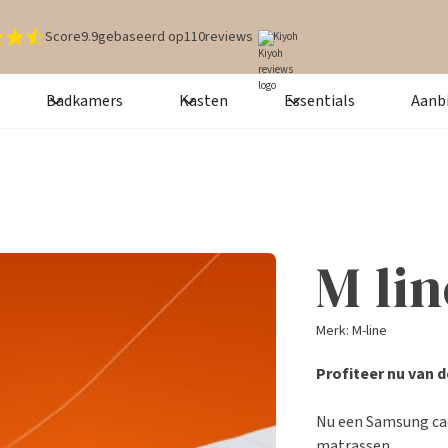
Score
9.9
gebaseerd op
110
reviews
Kiyoh
Badkamers
Kasten
Essentials
Aanb
M lin
Merk: M-line
Profiteer nu van d
Nu een Samsung cad
matrassen