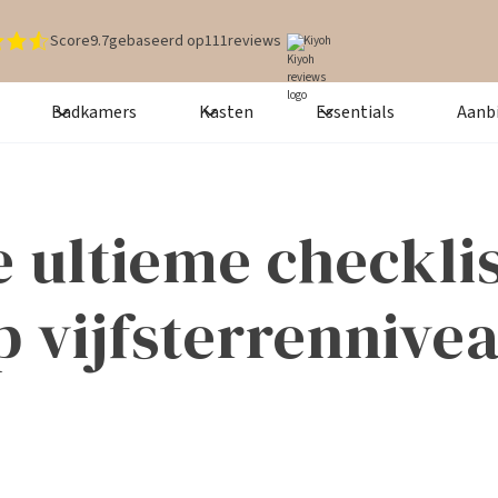
Score
9.7
gebaseerd op
111
reviews
Kiyoh
Badkamers
Kasten
Essentials
Aanb
 ultieme checklis
p vijfsterrennive