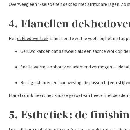
Overweeg een 4-seizoenen dekbed met afritsbare lagen. Zo st
4. Flanellen dekbedove
Het
dekbedovertrek
is het eerste wat je voelt bij het instap
Geruwd katoen dat aanvoelt als een zachte wolk op de 
Snelle warmteopbouw en ademend vermogen — ideaal in
Rustige kleuren en luxe weving die passen bij een stijlv
Flanel combineert het knusse gevoel van fleece met de adem
5. Esthetiek: de finish
Luxe zit hem niet alleen in comfort, maar ook in uitstralinge