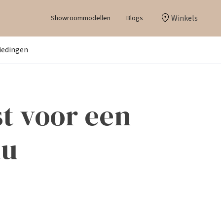
Winkels
Showroommodellen
Blogs
iedingen
t voor een
au