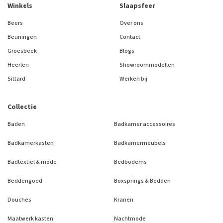
Winkels
Slaapsfeer
Beers
Over ons
Beuningen
Contact
Groesbeek
Blogs
Heerlen
Showroommodellen
Sittard
Werken bij
Collectie
Baden
Badkamer accessoires
Badkamerkasten
Badkamermeubels
Badtextiel & mode
Bedbodems
Beddengoed
Boxsprings & Bedden
Douches
Kranen
Maatwerk kasten
Nachtmode