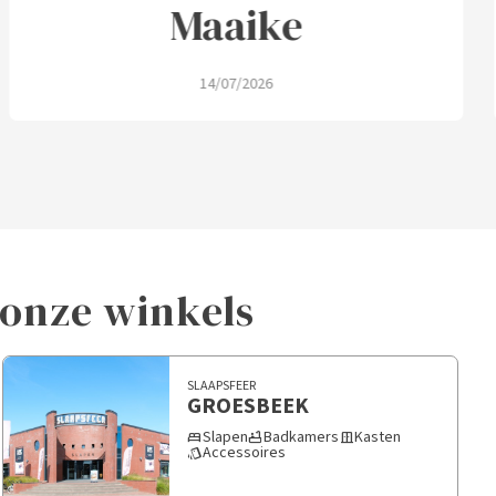
Maaike
14/07/2026
n onze winkels
SLAAPSFEER
GROESBEEK
Slapen
Badkamers
Kasten
bed
bathtub
door_sliding
Accessoires
style