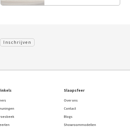
inkels
Slaapsfeer
eers
Over ons
euningen
Contact
roesbeek
Blogs
eerlen
Showroommodellen