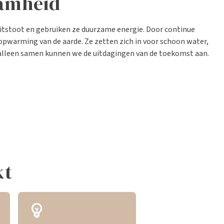
aamheid
uitstoot en gebruiken ze duurzame energie. Door continue
 opwarming van de aarde. Ze zetten zich in voor schoon water,
: alleen samen kunnen we de uitdagingen van de toekomst aan.
kt
emoji_objects