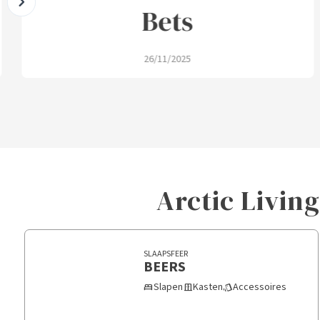
nachten heerlijk op onze nieuwe bedden. Prima
Bets
26/11/2025
Arctic Living
SLAAPSFEER
BEERS
Slapen
Kasten
Accessoires
bed
door_sliding
style