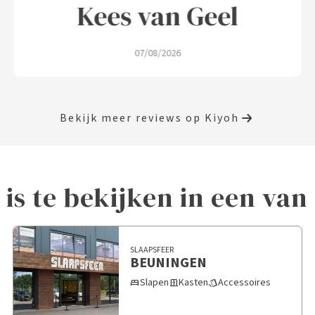
Kees van Geel
07/08/2026
Bekijk meer reviews op Kiyoh
 is te bekijken in een va
SLAAPSFEER
BEUNINGEN
Slapen
Kasten
Accessoires
bed
door_sliding
style