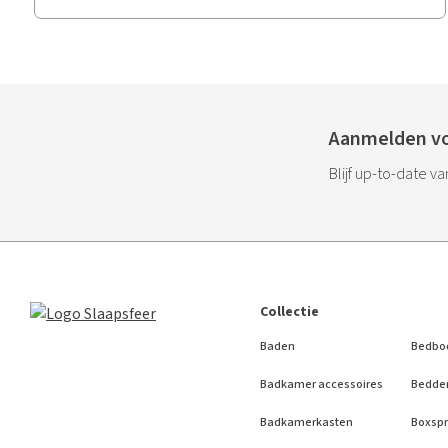
Aanmelden vo
Blijf up-to-date v
Collectie
Baden
Bedbo
Badkamer accessoires
Bedde
Badkamerkasten
Boxspr