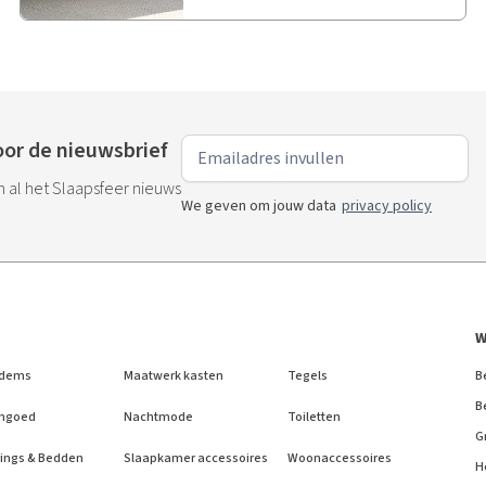
or de nieuwsbrief
an al het Slaapsfeer nieuws
We geven om jouw data
privacy policy
W
dems
Maatwerk kasten
Tegels
B
B
ngoed
Nachtmode
Toiletten
G
ings & Bedden
Slaapkamer accessoires
Woonaccessoires
H