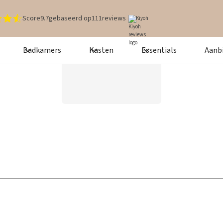
Score
9.7
gebaseerd op
111
reviews
Kiyoh
Badkamers
Kasten
Essentials
Aanb