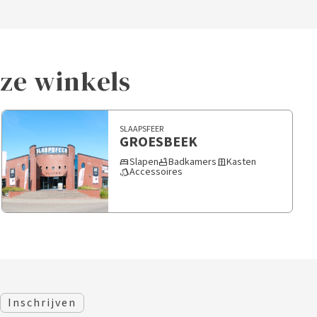
nze winkels
SLAAPSFEER
GROESBEEK
Slapen
Badkamers
Kasten
bed
bathtub
door_sliding
Accessoires
style