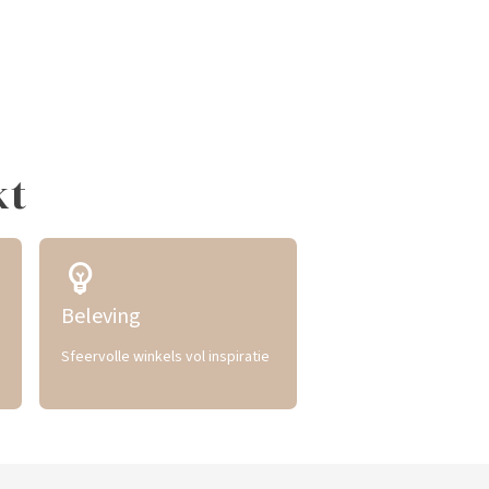
kt
emoji_objects
Beleving
Sfeervolle winkels vol inspiratie