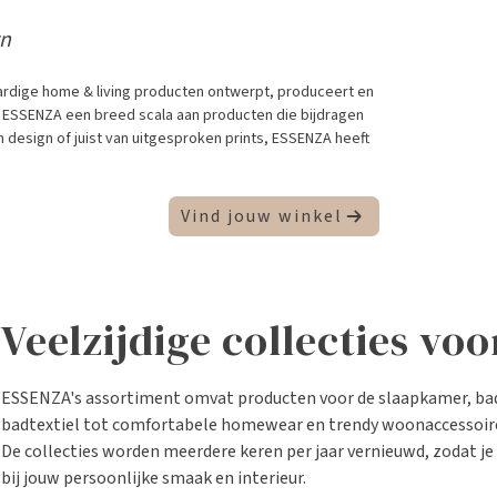
gn
rdige home & living producten ontwerpt, produceert en
edt ESSENZA een breed scala aan producten die bijdragen
h design of juist van uitgesproken prints, ESSENZA heeft
Vind jouw winkel
Veelzijdige collecties vo
ESSENZA's assortiment omvat producten voor de slaapkamer, bad
badtextiel tot comfortabele homewear en trendy woonaccessoires
De collecties worden meerdere keren per jaar vernieuwd, zodat je a
bij jouw persoonlijke smaak en interieur.