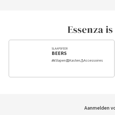
Essenza is
SLAAPSFEER
BEERS
Slapen
Kasten
Accessoires
bed
door_sliding
style
Aanmelden vo