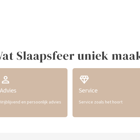
at Slaapsfeer uniek maa
person
diamond
Advies
Service
Vrijblijvend en persoonlijk advies
Service zoals het hoort