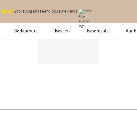
Score
9.9
gebaseerd op
110
reviews
Kiyoh
Badkamers
Kasten
Essentials
Aanb