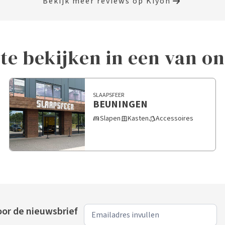
Bekijk meer reviews op Kiyoh
 te bekijken in een van o
SLAAPSFEER
BEUNINGEN
Slapen
Kasten
Accessoires
bed
door_sliding
style
or de nieuwsbrief