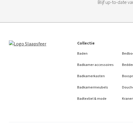
Blijf up-to-date v
Collectie
Baden
Bedbo
Badkamer accessoires
Bedde
Badkamerkasten
Boxspr
Badkamermeubels
Douch
Badtextiel & mode
Krane