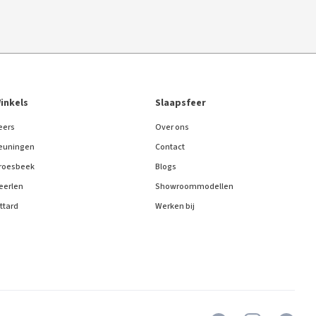
inkels
Slaapsfeer
eers
Over ons
euningen
Contact
roesbeek
Blogs
eerlen
Showroommodellen
ittard
Werken bij