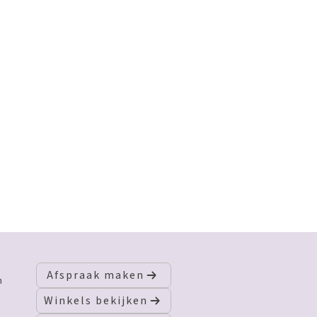
Afspraak maken
n
Winkels bekijken