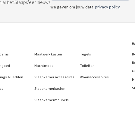
an al het Slaapsfeer nieuws
We geven om jouw data
privacy policy
W
dems
Maatwerk kasten
Tegels
B
B
ngoed
Nachtmode
Toiletten
G
ings & Bedden
Slaapkamer accessoires
Woonaccessoires
H
S
es
Slaapkamerkasten
n
Slaapkamermeubels