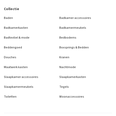
Collectie
Baden
Badkamer accessoires
Badkamerkasten
Badkamermeubels
Badtextiel & mode
Bedbodems
Beddengoed
Boxsprings & Bedden
Douches
Kranen
Maatwerk kasten
Nachtmode
Slaapkamer accessoires
Slaapkamerkasten
Slaapkamermeubels
Tegels
Toiletten
Woonaccessoires