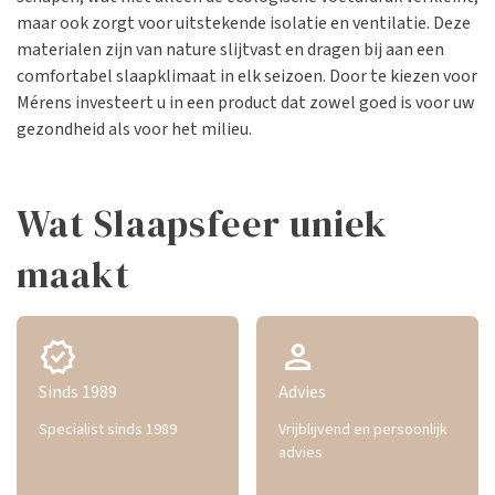
maar ook zorgt voor uitstekende isolatie en ventilatie. Deze
materialen zijn van nature slijtvast en dragen bij aan een
comfortabel slaapklimaat in elk seizoen. Door te kiezen voor
Mérens investeert u in een product dat zowel goed is voor uw
gezondheid als voor het milieu.
Wat Slaapsfeer uniek
maakt
verified
person
Sinds 1989
Advies
Specialist sinds 1989
Vrijblijvend en persoonlijk
advies