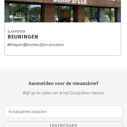
SLAAPSFEER
BEUNINGEN
Slapen
Kasten
Accessoires
bed
door_sliding
style
Aanmelden voor de nieuwsbrief
Blijf up-to-date van al het Slaapsfeer nieuws