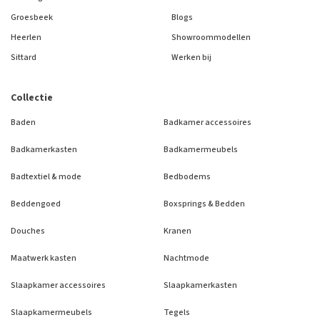
Groesbeek
Blogs
Heerlen
Showroommodellen
Sittard
Werken bij
Collectie
Baden
Badkamer accessoires
Badkamerkasten
Badkamermeubels
Badtextiel & mode
Bedbodems
Beddengoed
Boxsprings & Bedden
Douches
Kranen
Maatwerk kasten
Nachtmode
Slaapkamer accessoires
Slaapkamerkasten
Slaapkamermeubels
Tegels