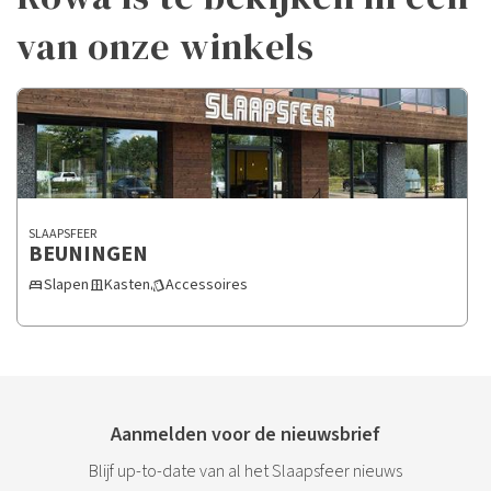
van onze winkels
SLAAPSFEER
BEUNINGEN
Slapen
Kasten
Accessoires
bed
door_sliding
style
Aanmelden voor de nieuwsbrief
Blijf up-to-date van al het Slaapsfeer nieuws