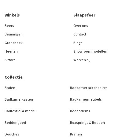
Winkels
Slaapsfeer
Beers
Over ons
Beuningen
Contact
Groesbeek
Blogs
Heerlen
Showroommodellen
Sittard
Werken bij
Collectie
Baden
Badkamer accessoires
Badkamerkasten
Badkamermeubels
Badtextiel & mode
Bedbodems
Beddengoed
Boxsprings & Bedden
Douches
Kranen