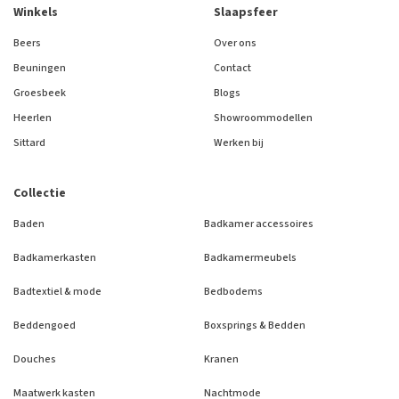
Winkels
Slaapsfeer
Beers
Over ons
Beuningen
Contact
Groesbeek
Blogs
Heerlen
Showroommodellen
Sittard
Werken bij
Collectie
Baden
Badkamer accessoires
Badkamerkasten
Badkamermeubels
Badtextiel & mode
Bedbodems
Beddengoed
Boxsprings & Bedden
Douches
Kranen
Maatwerk kasten
Nachtmode