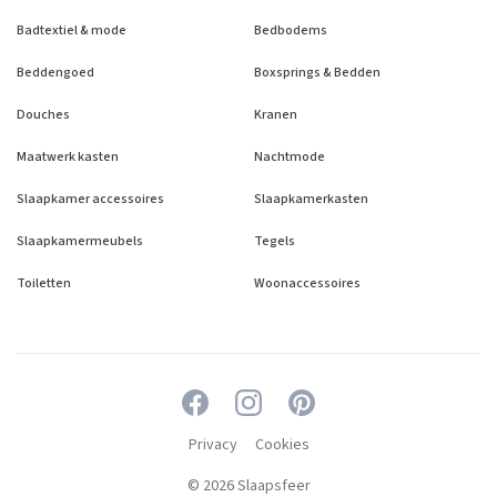
Badtextiel & mode
Bedbodems
Beddengoed
Boxsprings & Bedden
Douches
Kranen
Maatwerk kasten
Nachtmode
Slaapkamer accessoires
Slaapkamerkasten
Slaapkamermeubels
Tegels
Toiletten
Woonaccessoires
Privacy
Cookies
© 2026 Slaapsfeer