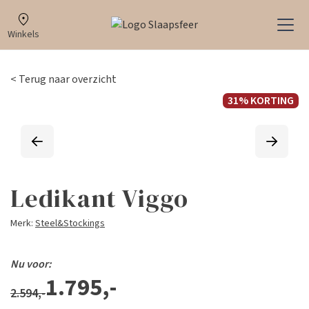
Winkels
< Terug naar overzicht
31% KORTING
Ledikant Viggo
Merk:
Steel&Stockings
Nu voor:
1.795,-
2.594,-