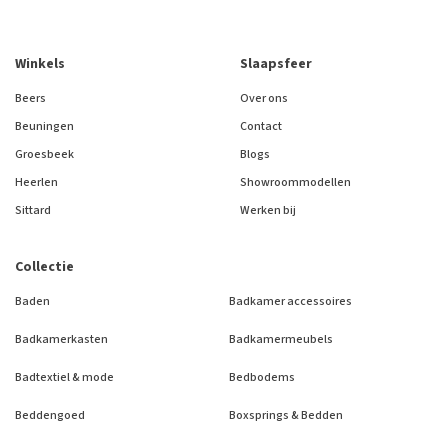
Winkels
Slaapsfeer
Beers
Over ons
Beuningen
Contact
Groesbeek
Blogs
Heerlen
Showroommodellen
Sittard
Werken bij
Collectie
Baden
Badkamer accessoires
Badkamerkasten
Badkamermeubels
Badtextiel & mode
Bedbodems
Beddengoed
Boxsprings & Bedden