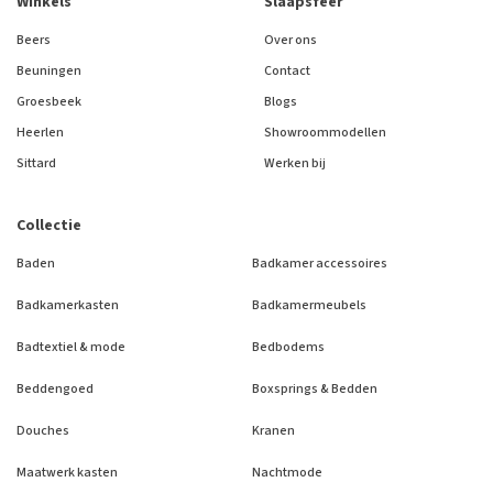
Winkels
Slaapsfeer
Beers
Over ons
Beuningen
Contact
Groesbeek
Blogs
Heerlen
Showroommodellen
Sittard
Werken bij
Collectie
Baden
Badkamer accessoires
Badkamerkasten
Badkamermeubels
Badtextiel & mode
Bedbodems
Beddengoed
Boxsprings & Bedden
Douches
Kranen
Maatwerk kasten
Nachtmode