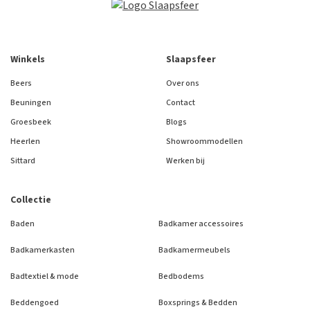
Winkels
Slaapsfeer
Beers
Over ons
Beuningen
Contact
Groesbeek
Blogs
Heerlen
Showroommodellen
Sittard
Werken bij
Collectie
Baden
Badkamer accessoires
Badkamerkasten
Badkamermeubels
Badtextiel & mode
Bedbodems
Beddengoed
Boxsprings & Bedden