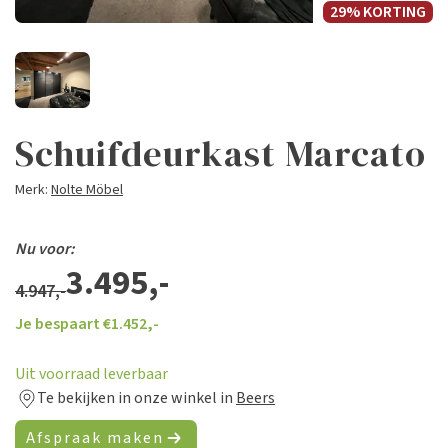
29% KORTING
Schuifdeurkast Marcato
Merk:
Nolte Möbel
Nu voor:
3.495,-
4.947,-
Je bespaart €
1.452,-
Uit voorraad leverbaar
Te bekijken in onze winkel in
Beers
Afspraak maken