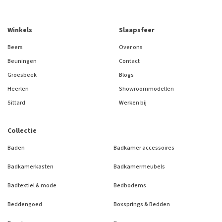
Winkels
Slaapsfeer
Beers
Over ons
Beuningen
Contact
Groesbeek
Blogs
Heerlen
Showroommodellen
Sittard
Werken bij
Collectie
Baden
Badkamer accessoires
Badkamerkasten
Badkamermeubels
Badtextiel & mode
Bedbodems
Beddengoed
Boxsprings & Bedden