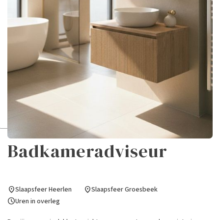
Badkameradviseur
Slaapsfeer Heerlen
Slaapsfeer Groesbeek
location_on
location_on
Uren in overleg
schedule