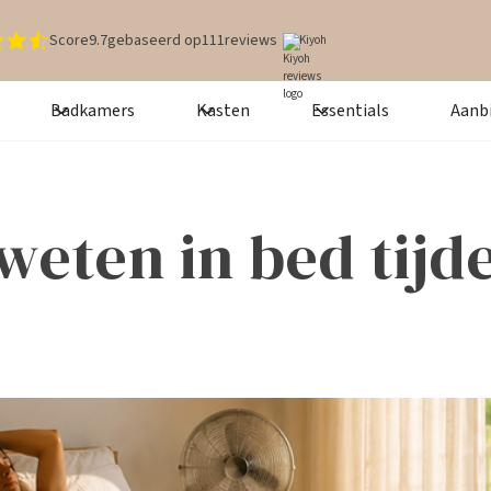
Score
9.7
gebaseerd op
111
reviews
Kiyoh
Badkamers
Kasten
Essentials
Aanb
weten in bed tijd