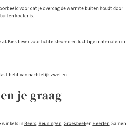
jvoorbeeld voor dat je overdag de warmte buiten houdt door
uiten koeler is.
 Kies liever voor lichte kleuren en luchtige materialen in
last hebt van nachtelijk zweten.
en je graag
e winkels in
Beers
,
Beuningen
,
Groesbeek
en
Heerlen
. Samen