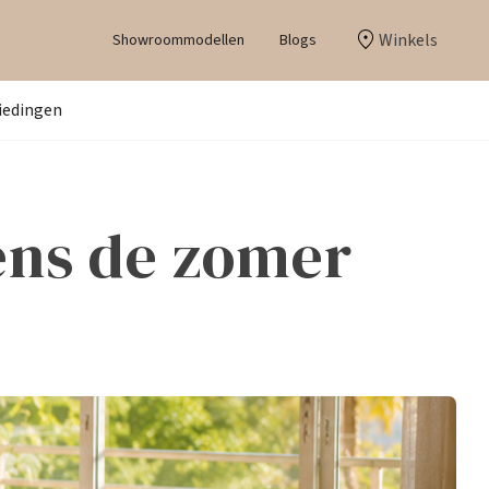
Winkels
Showroommodellen
Blogs
iedingen
ens de zomer