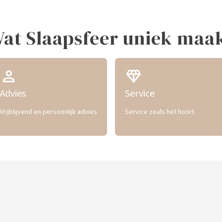
at Slaapsfeer uniek maa
person
diamond
Advies
Service
Vrijblijvend en persoonlijk advies
Service zoals het hoort