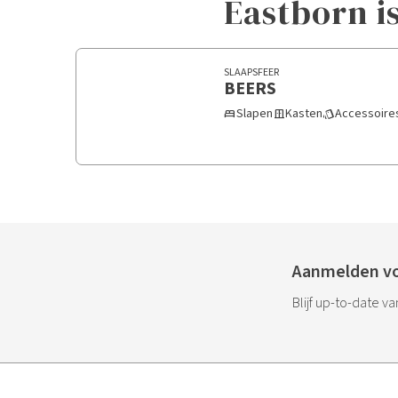
Eastborn i
SLAAPSFEER
BEERS
Slapen
Kasten
Accessoire
bed
door_sliding
style
Aanmelden vo
Blijf up-to-date v