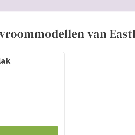
wroommodellen van East
lak