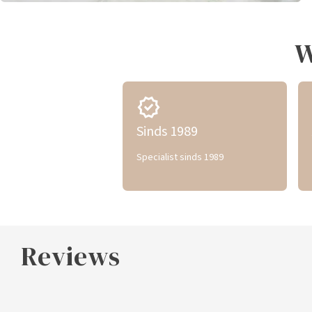
W
verified
Sinds 1989
Specialist sinds 1989
Reviews