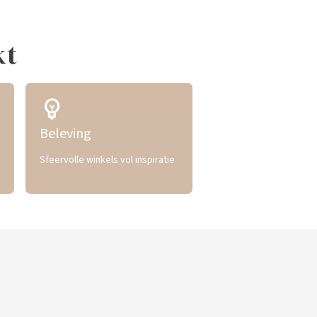
kt
emoji_objects
Beleving
Sfeervolle winkels vol inspiratie