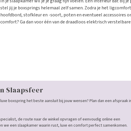
In je slaapkamer wil je je graag fijn voelen. Een interieur dat bij 
stel jij je boxsprings helemaal zelf samen. Zodra je het ligcomfor
hoofdbord, stofkleur en -soort, poten en eventueel accessoires o
comfort? Ga dan voor één van de draadloos elektrisch verstelbare 
n Slaapsfeer
luxe boxspring het beste aansluit bij jouw wensen? Plan dan een afspraak i
specialist, de route naar de winkel opvragen of eenvoudig online een
 we een slaapkamer waarin rust, luxe en comfort perfect samenkomen.