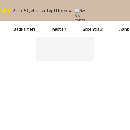
Score
9.7
gebaseerd op
111
reviews
Kiyoh
Badkamers
Kasten
Essentials
Aanb