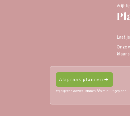
Vrijbli
Pl
Laat j
Onze w
klaar 
Afspraak plannen
Vrijblijvend advies - binnen één minuut gepland