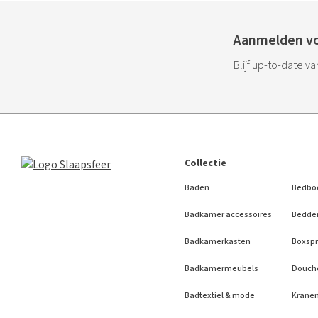
Aanmelden vo
Blijf up-to-date v
Collectie
Baden
Bedbo
Badkamer accessoires
Bedde
Badkamerkasten
Boxspr
Badkamermeubels
Douch
Badtextiel & mode
Krane