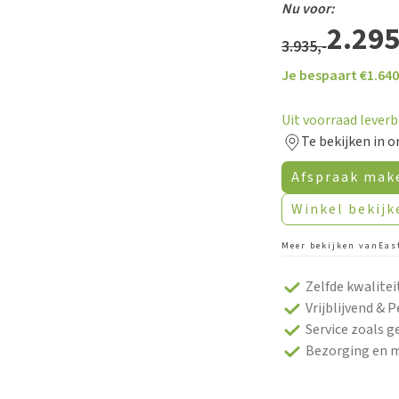
Nu voor:
2.295
3.935,-
Je bespaart €
1.640
Uit voorraad lever
Te bekijken in o
Afspraak mak
Winkel bekijk
Meer bekijken van
Eas
Zelfde kwalitei
Vrijblijvend & P
Service zoals 
Bezorging en 