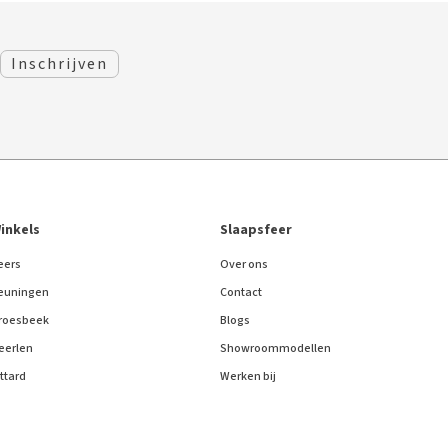
inkels
Slaapsfeer
eers
Over ons
euningen
Contact
roesbeek
Blogs
eerlen
Showroommodellen
ittard
Werken bij