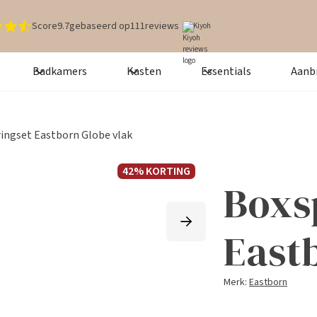
Score
9.7
gebaseerd op
111
reviews
Kiyoh
Badkamers
Kasten
Essentials
Aanb
ingset Eastborn Globe vlak
42% KORTING
Boxs
East
Merk:
Eastborn