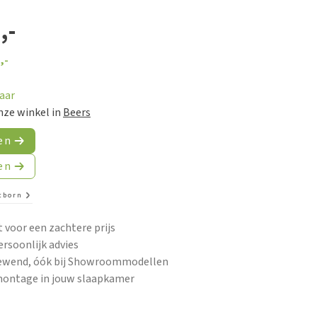
,-
,-
baar
nze winkel in
Beers
en
en
tborn
t voor een zachtere prijs
ersoonlijk advies
gewend, óók bij Showroommodellen
montage in jouw slaapkamer