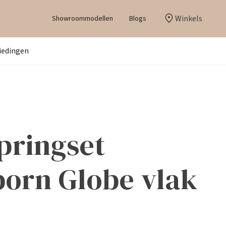
Winkels
Showroommodellen
Blogs
iedingen
pringset
born Globe vlak