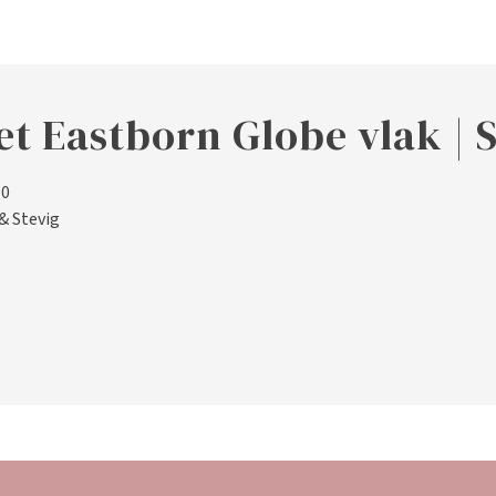
t Eastborn Globe vlak | S
10
& Stevig