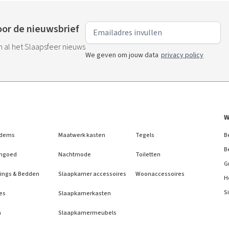
or de nieuwsbrief
an al het Slaapsfeer nieuws
We geven om jouw data
privacy policy
W
dems
Maatwerk kasten
Tegels
B
B
ngoed
Nachtmode
Toiletten
G
ings & Bedden
Slaapkamer accessoires
Woonaccessoires
H
S
es
Slaapkamerkasten
n
Slaapkamermeubels