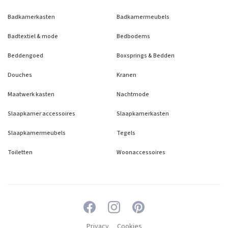
Badkamerkasten
Badkamermeubels
Badtextiel & mode
Bedbodems
Beddengoed
Boxsprings & Bedden
Douches
Kranen
Maatwerk kasten
Nachtmode
Slaapkamer accessoires
Slaapkamerkasten
Slaapkamermeubels
Tegels
Toiletten
Woonaccessoires
Privacy
Cookies