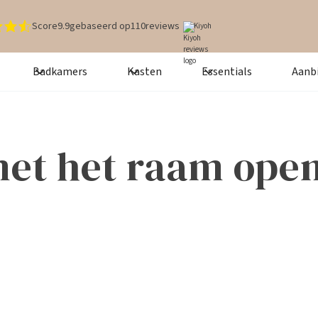
Score
9.9
gebaseerd op
110
reviews
Kiyoh
Badkamers
Kasten
Essentials
Aanb
met het raam open