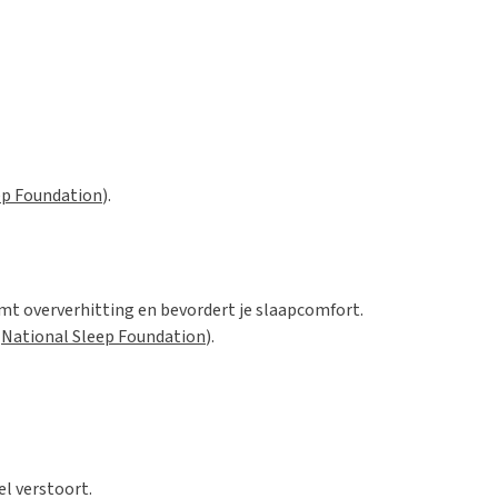
ep Foundation
).
t oververhitting en bevordert je slaapcomfort.
:
National Sleep Foundation
).
el verstoort.