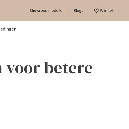
Winkels
Showroommodellen
Blogs
iedingen
 voor betere