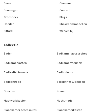
Beers
Over ons
Beuningen
Contact
Groesbeek
Blogs
Heerlen
Showroommodellen
Sittard
Werken bij
Collectie
Baden
Badkamer accessoires
Badkamerkasten
Badkamermeubels
Badtextiel & mode
Bedbodems
Beddengoed
Boxsprings & Bedden
Douches
Kranen
Maatwerk kasten
Nachtmode
Slaapkamer accessoires
Slaapkamerkasten