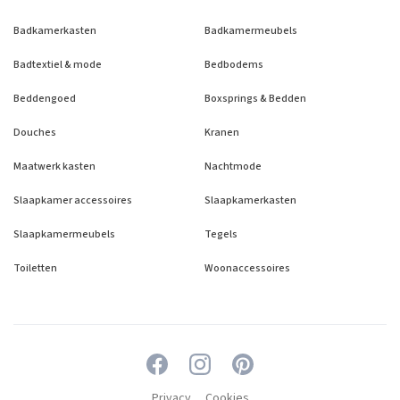
Badkamerkasten
Badkamermeubels
Badtextiel & mode
Bedbodems
Beddengoed
Boxsprings & Bedden
Douches
Kranen
Maatwerk kasten
Nachtmode
Slaapkamer accessoires
Slaapkamerkasten
Slaapkamermeubels
Tegels
Toiletten
Woonaccessoires
Privacy
Cookies