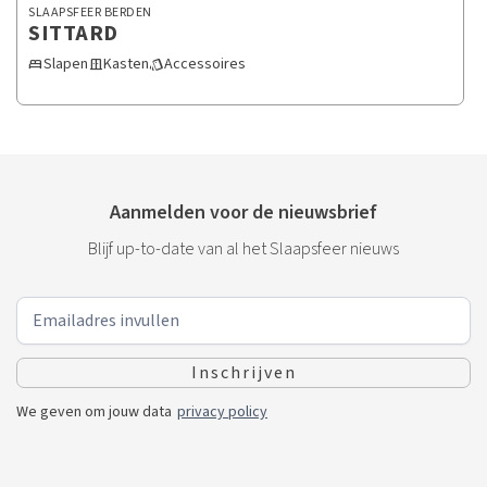
SLAAPSFEER BERDEN
SITTARD
Slapen
Kasten
Accessoires
bed
door_sliding
style
Aanmelden voor de nieuwsbrief
Blijf up-to-date van al het Slaapsfeer nieuws
We geven om jouw data
privacy policy