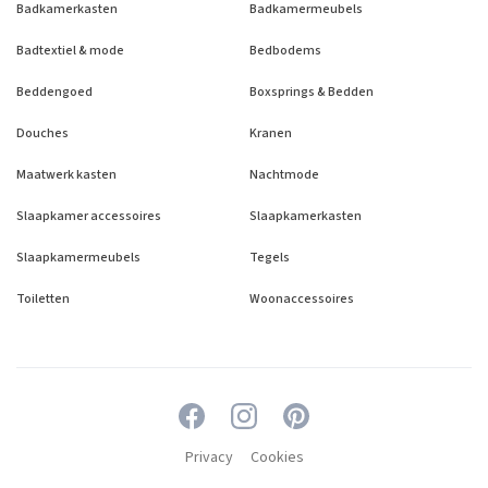
Badkamerkasten
Badkamermeubels
Badtextiel & mode
Bedbodems
Beddengoed
Boxsprings & Bedden
Douches
Kranen
Maatwerk kasten
Nachtmode
Slaapkamer accessoires
Slaapkamerkasten
Slaapkamermeubels
Tegels
Toiletten
Woonaccessoires
Privacy
Cookies