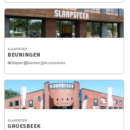
SLAAPSFEER
BEUNINGEN
Slapen
Kasten
Accessoires
bed
door_sliding
style
SLAAPSFEER
GROESBEEK