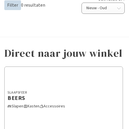
Filter
0
resultaten
Direct naar jouw winkel
SLAAPSFEER
BEERS
Slapen
Kasten
Accessoires
bed
door_sliding
style